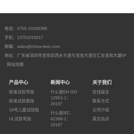
电话：0755-33168386
手机：13751010017
邮箱：sales@china-item.com
地址：广东省深圳市宝安区西乡大道与宝安大道交汇处宝和大厦6F
网站地图
产品中心
新闻中心
关于我们
标准试验弯指
什么是EN ISO
在线留言
12952-1：
标准试验直指
联系方式
2019？
18号儿童试验指
公司介绍
什么是IEC
UL试验弯指
62368-1：
英文站点
2018？